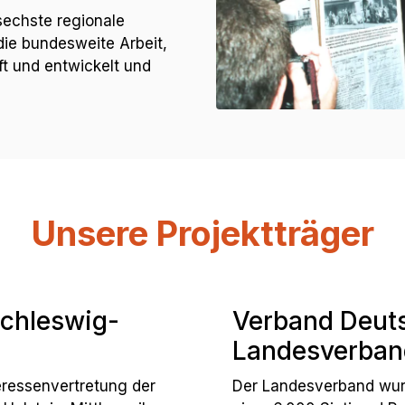
sechste regionale
die bundesweite Arbeit,
t und entwickelt und
Unsere Projektträger
Schleswig-
Verband Deuts
Landesverban
eressenvertretung der
Der Landesverband wurd