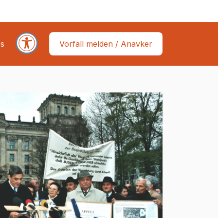
s
Vorfall melden / Anavker