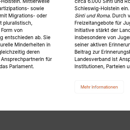
olstein. Mittlerweile
circa 6.000 Sinti und R
artizipations- sowie
Schleswig-Holstein ein. 
mit Migrations- oder
Sinti und Roma
. Durch 
 pluralistisch,
Freizeitangebote für Ju
e Form von
Initiative stärkt der L
g entschieden ab. Sie
insbesondere von Jugen
lturelle Minderheiten in
seiner aktiven Erinner
gleichzeitig deren
Beitrag zur Erinnerungs
t Ansprechpartnerin für
Landesverband ist Anspr
d das Parlament.
Institutionen, Parteien 
Mehr Informationen