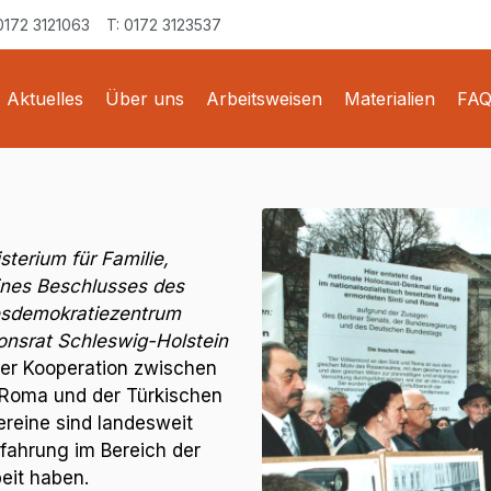
0172 3121063
T: 0172 3123537
Aktuelles
Über uns
Arbeitsweisen
Materialien
FAQ
terium für Familie,
ines Beschlusses des
sdemokratiezentrum
onsrat Schleswig-Holstein
iner Kooperation zwischen
 Roma und der Türkischen
ereine sind landesweit
rfahrung im Bereich der
eit haben.