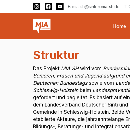
E: mia-sh@sinti-roma-sh.de
T: 
Home
Struktur
Das Projekt
MIA SH
wird vom
Bundesminis
Senioren, Frauen und Jugend aufgrund e
Deutschen Bundestags
sowie vom
Lande
Schleswig-Holstein
beim
Landespräventi
gefördert und begleitet. Es basiert auf e
dem Landesverband Deutscher Sinti und
Gemeinde in Schleswig-Holstein. Beide V
etablierte Akteure, die jahrzehntelange E
Bildungs-, Beratungs- und Integrationsarb