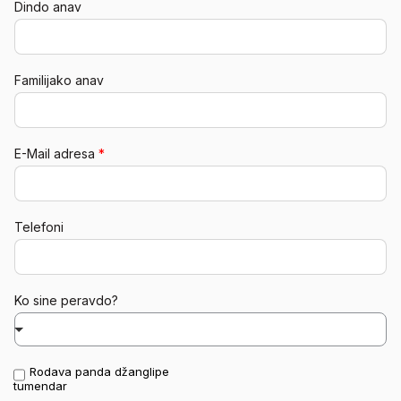
Dindo anav
Familijako anav
E-Mail adresa
*
Telefoni
Ko sine peravdo?
Rodava panda džanglipe
Aver informacije
tumendar