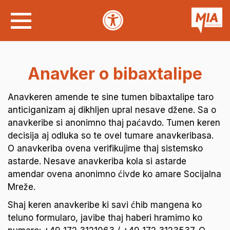
Anavker o bibaxtalipe
Anavkeren amende te sine tumen bibaxtalipe taro
anticiganizam aj dikhljen upral nesave džene. Sa o
anavkeribe si anonimno thaj paćavdo. Tumen keren
decisija aj odluka so te ovel tumare anavkeribasa.
O anavkeriba ovena verifikujime thaj sistemsko
astarde. Nesave anavkeriba kola si astarde
amendar ovena anonimno ćivde ko amare Socijalna
Mreže.
Shaj keren anavkeribe ki savi ćhib mangena ko
teluno formularo, javibe thaj haberi hramimo ko