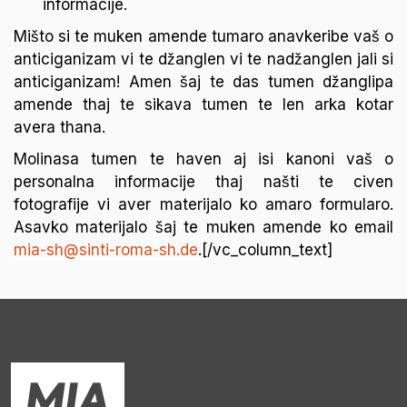
informacije.
Mišto si te muken amende tumaro anavkeribe
va
š o
anticiganizam vi te džanglen vi te nadžanglen jali si
anticiganizam! Amen šaj te das tumen
d
ž
anglipa
amende thaj te sikava tumen te len arka kotar
avera thana.
Molinasa tumen te haven aj isi kanoni va
š
o
personalna informacije thaj na
šti te civen
fotografije vi aver materijalo ko amaro formularo.
Asavko materijalo š
aj te muken amende ko email
mia-sh@sinti-roma-sh.de
.[
/vc_column_text]