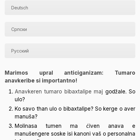
Deutsch
Српски
Русский
Marimos upral anticiganizam: Tumaro
anavkeribe si importantno!
Anavkeren tumaro bibaxtalipe maj
godžale. So
ulo?
Ko savo than ulo o bibaxtalipe? So kerge o aver
manu
ša?
Molinasa tumen ma
ć
iven anava e
manu
š
engere soske isi kanoni va
š
o personalna