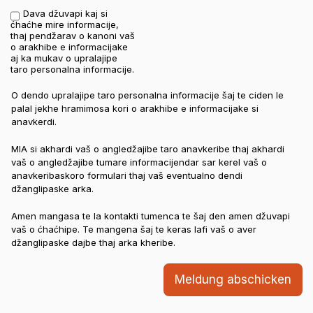
Dava džuvapi kaj si
Bestätigung
*
ćhaćhe mire informacije,
thaj pendžarav o kanoni vaš
o arakhibe e informacijake
aj ka mukav o upralajipe
taro personalna informacije.
O dendo upralajipe taro personalna informacije šaj te ciden le
palal jekhe hramimosa kori o arakhibe e informacijake si
anavkerdi.
MIA si akhardi vaš o angledžajibe taro anavkeribe thaj akhardi
vaš o angledžajibe tumare informacijendar sar kerel vaš o
anavkeribaskoro formulari thaj vaš eventualno dendi
džanglipaske arka.
Amen mangasa te la kontakti tumenca te šaj den amen džuvapi
vaš o ćhaćhipe. Te mangena šaj te keras lafi vaš o aver
džanglipaske dajbe thaj arka kheribe.
Meldung abschicken