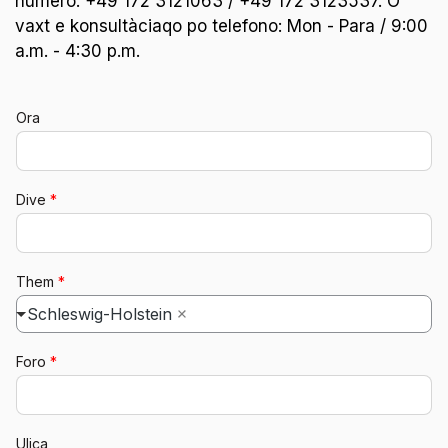
numero:
+49 172 3121063 / +49 172 3123537. O
vaxt e konsultàciaqo po telefono: Mon - Para / 9:00
a.m. - 4:30 p.m.
Ora
Dive
*
Them
*
Schleswig-Holstein
Foro
*
Ulica